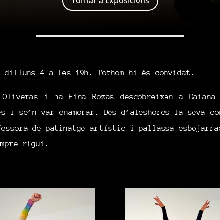
Tornar a Exposicions
ó dilluns 4 a les 19h. Tothom hi és convidat.
 Oliveras i na Fina Rozas descobreixen a Daiana
es i se’n var enamorar. Des d’aleshores la seva co
fessora de patinatge artístic i pallassa esbojarra
empre rigui.