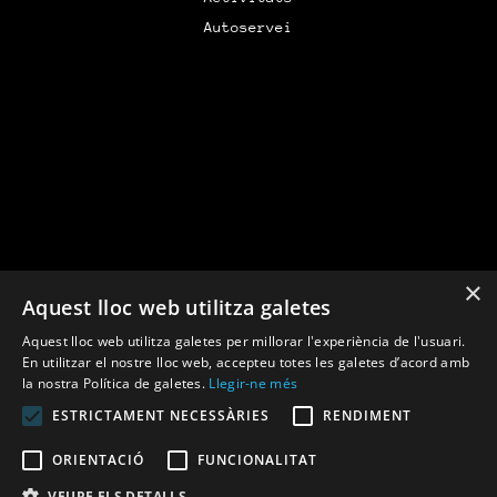
Autoservei
×
Aquest lloc web utilitza galetes
Financiado por la Unión Europea –
Aquest lloc web utilitza galetes per millorar l'experiència de l'usuari.
NextGenerationEU
En utilitzar el nostre lloc web, accepteu totes les galetes d’acord amb
la nostra Política de galetes.
Llegir-ne més
ESTRICTAMENT NECESSÀRIES
RENDIMENT
ORIENTACIÓ
FUNCIONALITAT
VEURE ELS DETALLS