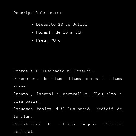
Descripció del curs:
Dissabte 23 de Juliol
Horari:
de 10 a 14h
Preu:
70 €
Retrat i il·luminació a l’estudi.
Direccions de llum. Llums dures i llums
suaus.
Frontal, lateral i contrallum. Clau alta i
clau baixa.
Esquemes bàsics d’il·luminació. Medició de
la llum.
Realització de retrats segons l’efecte
desitjat,