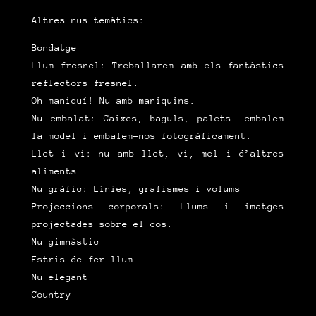
Altres nus temàtics:
Bondatge
Llum fresnel: Treballarem amb els fantàstics
reflectors fresnel.
Oh maniquí! Nu amb maniquins.
Nu embalat: Caixes, baguls, palets… embalem
la model i embalem-nos fotogràficament.
Llet i vi: nu amb llet, vi, mel i d’altres
aliments.
Nu gràfic: Línies, grafismes i volums
Projeccions corporals: Llums i imatges
projectades sobre el cos.
Nu gimnàstic
Estris de fer llum
Nu elegant
Country