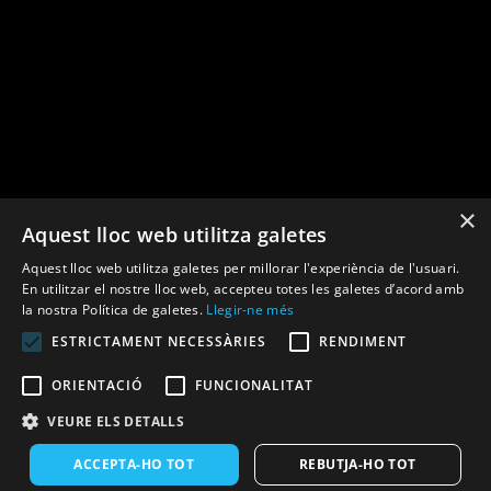
×
Aquest lloc web utilitza galetes
Financiado por la Unión Europea –
Aquest lloc web utilitza galetes per millorar l'experiència de l'usuari.
NextGenerationEU
En utilitzar el nostre lloc web, accepteu totes les galetes d’acord amb
la nostra Política de galetes.
Llegir-ne més
ESTRICTAMENT NECESSÀRIES
RENDIMENT
ORIENTACIÓ
FUNCIONALITAT
VEURE ELS DETALLS
ACCEPTA-HO TOT
REBUTJA-HO TOT