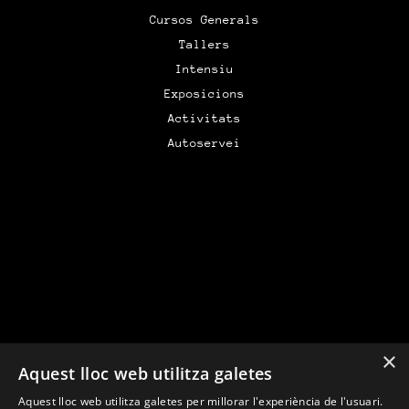
Cursos Generals
Tallers
Intensiu
Exposicions
Activitats
Autoservei
×
Aquest lloc web utilitza galetes
Financiado por la Unión Europea –
Aquest lloc web utilitza galetes per millorar l'experiència de l'usuari.
NextGenerationEU