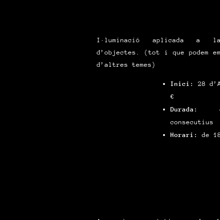
I·luminació aplicada a la
d’objectes. (tot i que podem e
d’altres temes)
Inici:
28 d’
€
Durada:
4 
consecutius
Horari:
de 18