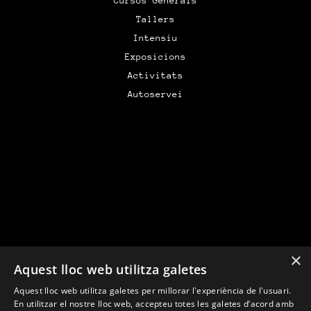
Cursos Generals
Tallers
Intensiu
Exposicions
Activitats
Autoservei
×
Aquest lloc web utilitza galetes
Financiado por la Unión Europea –
Aquest lloc web utilitza galetes per millorar l'experiència de l'usuari.
NextGenerationEU
En utilitzar el nostre lloc web, accepteu totes les galetes d’acord amb