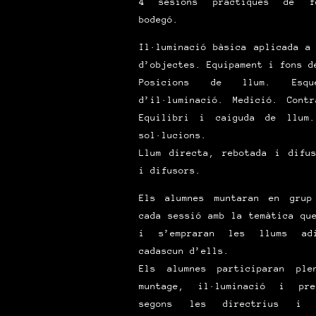
4 sesions pràctiques de f
bodegó.
Il·luminació bàsica aplicada a
d’objectes. Equipament i fons d
Posicions de llum. Esqu
d’il·luminació. Medició. Contr
Equilibri i caiguda de llum.
sol·lucions.
Llum directa, rebotada i difus
i difusors.
Els alumnes muntaran en grup
cada sessió amb la temàtica qu
i s’empraran les llums ad
cadascun d’ells.
Els alumnes participaran ple
muntage, il·luminació i pre
segons les directrius i r