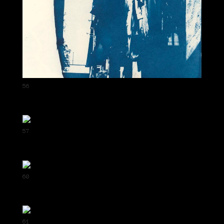
56
57
60
61