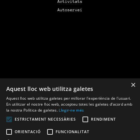
Activitats
Autoservei
×
Aquest lloc web utilitza galetes
Financiado por la Unión Europea –
Aquest lloc web utilitza galetes per millorar l'experiència de l'usuari.
NextGenerationEU
En utilitzar el nostre lloc web, accepteu totes les galetes d’acord amb
la nostra Política de galetes.
Llegir-ne més
ESTRICTAMENT NECESSÀRIES
RENDIMENT
ORIENTACIÓ
FUNCIONALITAT