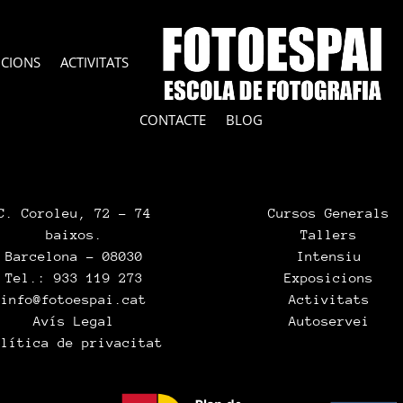
ICIONS
ACTIVITATS
CONTACTE
BLOG
C. Coroleu, 72 – 74
Cursos Generals
baixos.
Tallers
Barcelona – 08030
Intensiu
Tel.: 933 119 273
Exposicions
info@fotoespai.cat
Activitats
Avís Legal
Autoservei
olítica de privacitat