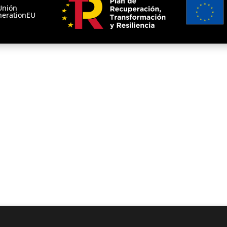
Unión
nerationEU