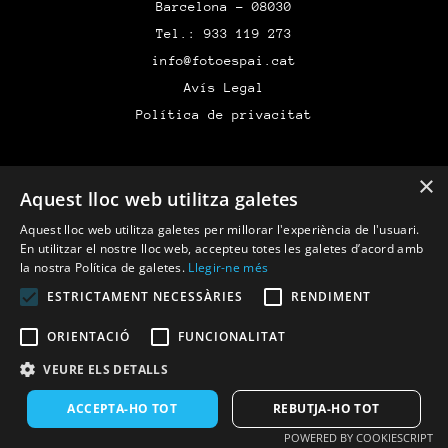
Barcelona – 08030
Tel.: 933 119 273
info@fotoespai.cat
Avís Legal
Política de privacitat
Cursos Generals
×
Aquest lloc web utilitza galetes
Tallers
Intensiu
Aquest lloc web utilitza galetes per millorar l'experiència de l'usuari.
En utilitzar el nostre lloc web, accepteu totes les galetes d’acord amb
Exposicions
la nostra Política de galetes.
Llegir-ne més
Activitats
ESTRICTAMENT NECESSÀRIES
RENDIMENT
Autoservei
ORIENTACIÓ
FUNCIONALITAT
VEURE ELS DETALLS
ACCEPTA-HO TOT
REBUTJA-HO TOT
POWERED BY COOKIESCRIPT