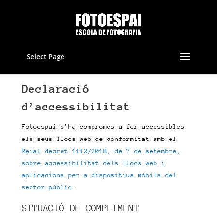
Select Page
Declaració
d’accessibilitat
Fotoespai s’ha compromès a fer accessibles
els seus llocs web de conformitat amb el
Reial decret 1112/2018, de 7 de setembre,
sobre accessibilitat dels llocs web i
aplicacions per a dispositius mòbils del
sector públic
.
SITUACIÓ DE COMPLIMENT