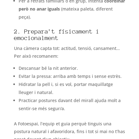
Per a retrats familiars o en grup, intenta
coordinar
però no anar iguals
(mateixa paleta, diferent
peça).
2. Prepara’t físicament i
emocionalment
Una càmera capta tot: actitud, tensió, cansament…
Per això recomanem:
Descansar bé la nit anterior.
Evitar la pressa: arriba amb temps i sense estrès.
Hidratar la pell i, si es vol, portar maquillatge
lleuger i natural.
Practicar postures davant del mirall ajuda molt a
sentir-se més segur/a.
A Fotoespai, l’equip et guia perquè tinguis una
postura natural i afavoridora, fins i tot si mai no t’has