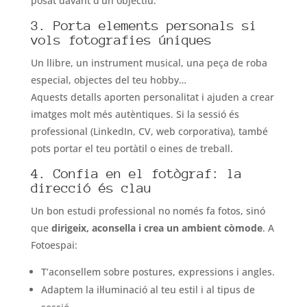
posat davant d’un objectiu.
3. Porta elements personals si
vols fotografies úniques
Un llibre, un instrument musical, una peça de roba
especial, objectes del teu hobby…
Aquests detalls aporten personalitat i ajuden a crear
imatges molt més autèntiques. Si la sessió és
professional (LinkedIn, CV, web corporativa), també
pots portar el teu portàtil o eines de treball.
4. Confia en el fotògraf: la
direcció és clau
Un bon estudi professional no només fa fotos, sinó
que
dirigeix, aconsella i crea un ambient còmode
. A
Fotoespai:
T’aconsellem sobre postures, expressions i angles.
Adaptem la il·luminació al teu estil i al tipus de