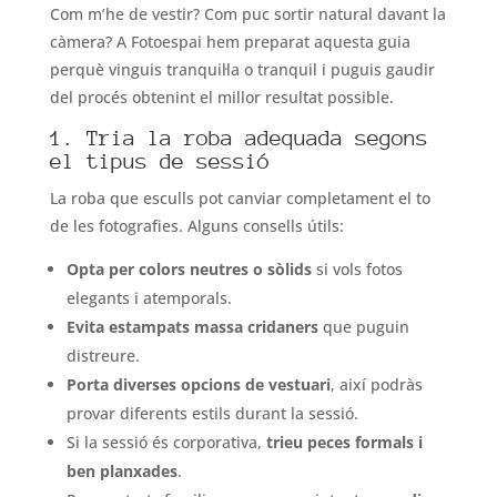
Com m’he de vestir? Com puc sortir natural davant la
càmera? A Fotoespai hem preparat aquesta guia
perquè vinguis tranquil·la o tranquil i puguis gaudir
del procés obtenint el millor resultat possible.
1. Tria la roba adequada segons
el tipus de sessió
La roba que esculls pot canviar completament el to
de les fotografies. Alguns consells útils:
Opta per colors neutres o sòlids
si vols fotos
elegants i atemporals.
Evita estampats massa cridaners
que puguin
distreure.
Porta diverses opcions de vestuari
, així podràs
provar diferents estils durant la sessió.
Si la sessió és corporativa,
trieu peces formals i
ben planxades
.